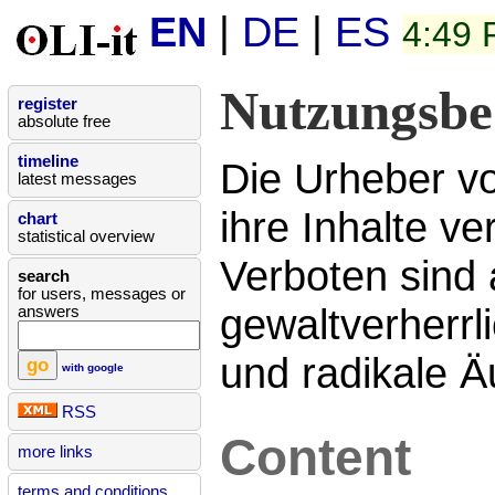
EN
|
DE
|
ES
4:49
Nutzungsbe
register
absolute free
timeline
Die Urheber vo
latest messages
ihre Inhalte ve
chart
statistical overview
Verboten sind 
search
for users, messages or
gewaltverherrl
answers
und radikale Ä
with google
RSS
Content
more links
terms and conditions