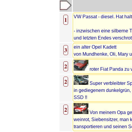
VW Passat - diesel. Hat ha
1
- inzwischen eine silberne T
und letzten Endes verschrott
ein alter Opel Kadett
3
von Mundhenke, Oli, Mary u
2
roter Fiat Panda zu 
2
Super verbleibter Sp
in gediegenem dunkelgrün, 
SSD !!
2
Von meinem Opa gep
weinrot, Siebensitzer, man 
transportieren und seinen S