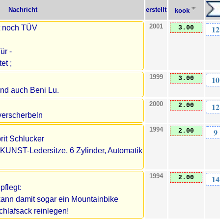
Nachricht
erstellt
kook
2001
lt noch TÜV
12
3.00
ür -
et ;
1999
10
3.00
nd auch Beni Lu.
2000
12
2.00
verscherbeln
1994
9
2.00
rit Schlucker
KUNST-Ledersitze, 6 Zylinder, Automatik
1994
14
2.00
flegt:
kann damit sogar ein Mountainbike
chlafsack reinlegen!