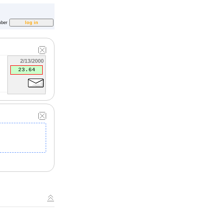
ber
2/13/2000
23.64