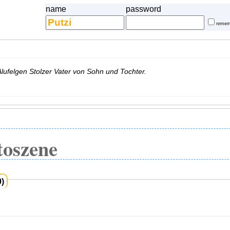
name
password
remem
lufelgen Stolzer Vater von Sohn und Tochter.
oszene
0)