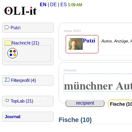
EN
|
DE
|
ES
5:09 AM
Putzi
Stamm
(KAT)
Putzi
Autos, Anzüge, A
Nachricht (21)
Filterprofil
münchner Aut
Filterprofil (4)
TopLab (21)
recipient
Fische (1
Journal
Fische (10)