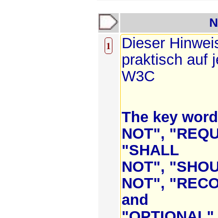
N
Dieser Hinweis
1
praktisch auf
W3C
The key wor
NOT", "REQU
"SHALL
NOT", "SHO
NOT", "REC
and
"OPTIONAL" 