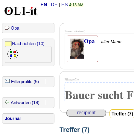
EN
|
DE
|
ES
4:13 AM
Opa
Stamm
(abstract)
Opa
alter Mann
Nachrichten (10)
Filterprofile
Filterprofile (5)
Bauer sucht F
Antworten (19)
recipient
Treffer (7)
Journal
Treffer (7)