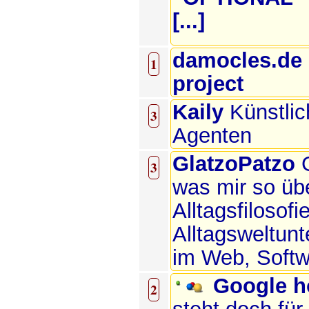
[...]
damocles.de
1
project
Kaily
Künstlic
3
Agenten
GlatzoPatzo
3
was mir so üb
Alltagsfilosofie
Alltagsweltunt
im Web, Softw
Google h
2