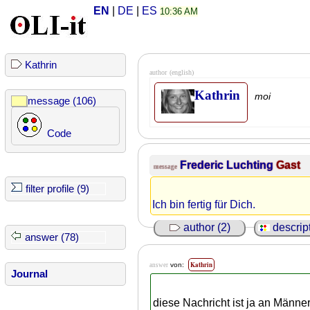
EN
|
DE
|
ES
10:36 AM
Kathrin
author
(english)
Kathrin
moi
message (106)
Code
Frederic Luchting
Gast
message
filter profile (9)
Ich bin fertig für Dich.
author (2)
descript
answer (78)
Kathrin
von:
answer
Journal
diese Nachricht ist ja an Männer