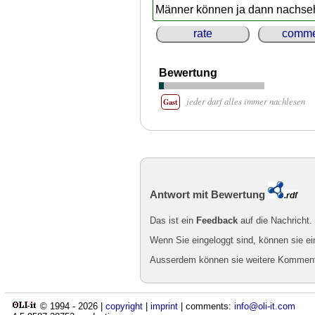
Männer können ja dann nachse
rate
comme
Bewertung
jeder darf alles immer nachlesen
Gast
Antwort mit Bewertung
.rdf
Das ist ein
Feedback
auf die Nachricht.
Wenn Sie eingeloggt sind, können sie e
Ausserdem können sie weitere Kommentar
© 1994 -
2026
|
copyright
|
imprint
| comments:
info@oli-it.com