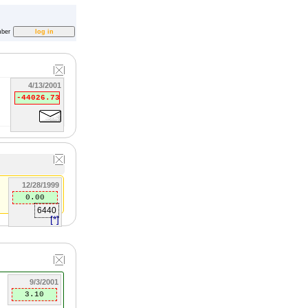
ber
4/13/2001
-44026.73
12/28/1999
0.00
6440
[*]
9/3/2001
3.10